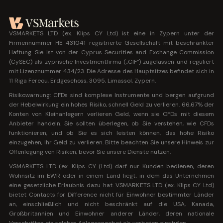
VSMARKETS LTD (ex. Klips CY Ltd) ist eine in Zypern unter der
Firmennummer HE 431041 registrierte Gesellschaft mit beschränkter
Haftung. Sie ist von der Cyprus Securities and Exchange Commission
(CySEC) als zyprische Investmentfirma („CIF“) zugelassen und reguliert
mit Lizenznummer 434/23. Die Adresse des Hauptsitzes befindet sich in
11 Riga Fereou, Erdgeschoss, 3095, Limassol, Zypern.
Risikowarnung: CFDs sind komplexe Instrumente und bergen aufgrund
der Hebelwirkung ein hohes Risiko, schnell Geld zu verlieren. 66,67% der
Konten von Kleinanlegern verlieren Geld, wenn sie CFDs mit diesem
Anbieter handeln. Sie sollten überlegen, ob Sie verstehen, wie CFDs
funktionieren, und ob Sie es sich leisten können, das hohe Risiko
einzugehen, Ihr Geld zu verlieren. Bitte beachten Sie unsere Hinweis zur
Offenlegung von Risiken, bevor Sie unsere Dienste nutzen.
VSMARKETS LTD (ex. Klips CY (Ltd) darf nur Kunden bedienen, deren
Wohnsitz im EWR oder in einem Land liegt, in dem das Unternehmen
eine gesetzliche Erlaubnis dazu hat. VSMARKETS LTD (ex. Klips CY Ltd)
bietet Contacts for Difference nicht für Einwohner bestimmter Länder
an, einschließlich und nicht beschränkt auf die USA, Kanada,
Großbritannien und Einwohner anderer Länder, deren nationale
Vorschriften ein solches Anlageangebot als verboten einstufen.